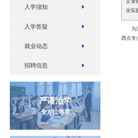
文章
入学须知
业实
入学答疑
为
西点专
就业动态
招聘信息
严谨治学
全方位培养