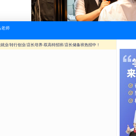
核心环节——御品轩大师秀场，品牌资深烘焙大师现场展示了多
奶油裱花的细腻手法，再到甜品装饰的创意搭配，大师们娴熟的
程中，学子们踊跃提问，就“新品研发周期”“门店标准化操作流程
业经验逐一解答，为同学们提供了极具针对性的职业发展建议。