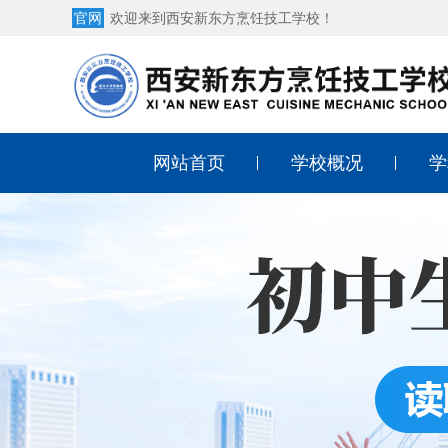
官网
欢迎来到西安新东方烹饪技工学校！
网站首页
学校概况
学
学校简介
中
学校荣誉
西
学校环境
西
师资团队
酒
学校地址
幼
形