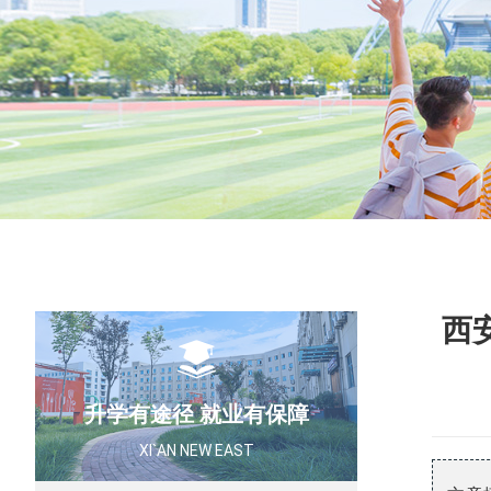
高
健
西
升学有途径 就业有保障
XI`AN NEW EAST