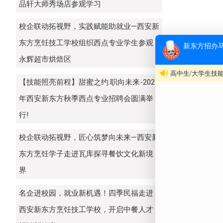
品轩大师秀场店参观学习
校企联动拓视野，实践赋能助就业—西安新
东方烹饪技工学校组织西点专业学生参观
永辉超市烘焙区
【技能照亮前程】甜蜜之约.职向未来-2025
年西安新东方秋季西点专业招聘会圆满举
在
控，到
行!
力。过
校企联动拓视野，匠心筑梦向未来—西安新
自身从
东方烹饪学子走进瓦库探寻餐饮文化新境
界
名企进校园，就业新机遇！四季民福走进
西安新东方烹饪技工学校，开启中餐人才