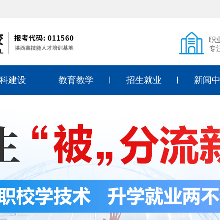
职
专
科建设
教育教学
招生就业
新闻
式烹调
课堂风采
招生简章
教学教
式面点
教育专利
入学须知
德育教
式烹调
技能考证
学费标准
通知公
店管理
入学答疑
行业动
儿教育
线上报名
象设计
就业动态