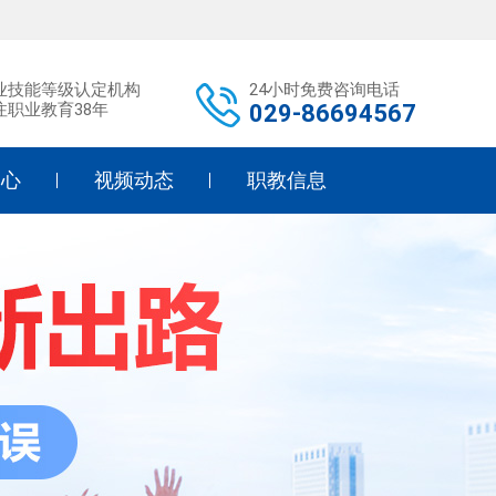
业技能等级认定机构
24小时免费咨询电话
注职业教育38年
029-86694567
中心
视频动态
职教信息
研
学校活动
职教政策
育
标准教学
职教升学
告
职教政策
中职学校
态
媒体聚焦
幼师幼教
护理教学
形象设计