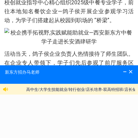
校创就业指导中心精心组织2025级中餐专业学子，前
往本地知名餐饮企业—鸽子侯开展企业参观学习活
动，为学子们搭建起从校园到职场的 “桥梁”。
活动当天，鸽子侯企业负责人热情接待了师生团队。
在企业专人带领下，学子们先后参观了前厅服务区
域、后厨操作间、食材储存区及企业文化展示墙。走
进整洁明亮的后厨，标准化的操作流程、先进的烹饪
设备以及厨师团队娴熟的技艺，让学子们近距离感受
到专业餐饮企业的规范化运营模式。企业厨师长结合
自身从业经验，详细讲解了鸽子侯特色菜品的研发理
念、食材甄选标准及烹饪技巧，尤其针对 “招牌乳鸽”
的腌制、烤制等关键环节进行现场演示，学子们认真
记录、踊跃提问，现场学习氛围浓厚。