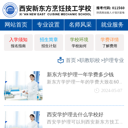
网站首页
专业设置
名师风采
就业服务
入学须知
招生简章
学校环境
学费详情
报名指南
招生计划
学校如何
了解费用
>职教职校
>护理专业
首页
新东方学护理一年学费多少钱
新东方学护理一年的学费大致在6000
元到11000元之间。学费性价比较高，
2024-05-07
包含了包括全面的专业课程、实践操
作培训、教学辅助材料等多方面的内
容。
西安学护理去什么学校好
西安学护理可以到西安新东方技工学