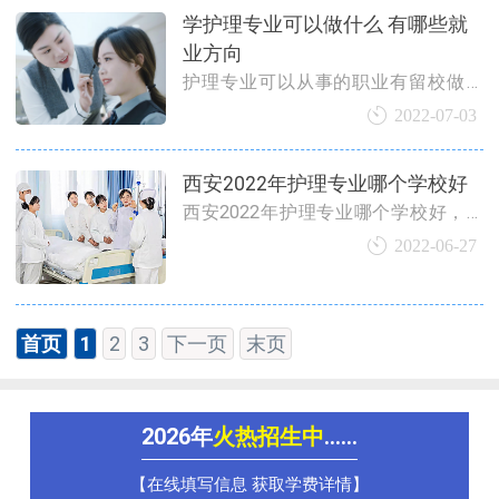
学护理专业可以做什么 有哪些就
业方向
护理专业可以从事的职业有留校做护
理教育工作者.社区养老公寓管理人员.
2022-07-03
医药代表.美容院护理指导师.营养师.心
理咨询师.健康管理师.育婴指导师.药品
西安2022年护理专业哪个学校好
销售员.医疗质量管理人员等等
西安2022年护理专业哪个学校好，可
以根据自己的需求选择合适的学校,西
2022-06-27
安新东方技工学校是培养康养护理技
术技能人才的学校,学子入学时可以签
订校企合作协议,毕业工作
首页
1
2
3
下一页
末页
2026年
火热招生中
......
【在线填写信息 获取学费详情】