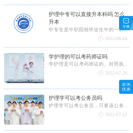
医疗服务中心,从事临床护理和护理管
理。
护理中专可以直接升本科吗 怎么
升本
学费
中专生是中职院校毕业生中的一种，
是等同高中学历的，中专应届毕业生
2022-08-04
可以参加职教高考，也可以参加普通
高考。护理专业的中专生自然可以通
学护理的可以考药师证吗
过参加高考的方式考入本科。
学护理是可以考药师证的。对照执业
药师报考专业表，护理属于执业药师
2022-07-29
报考条件中的相关专业，因此学护理
咨询
的取得对应学历，同时满足对应工作
优惠
年限的，就可以报名参加执业药师考
护理学可以考公务员吗
试。
护理学可以考公务员，只要该公务员
岗位没有具体的专业限制就可以报
2022-07-12
考。