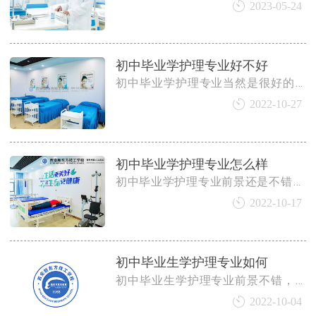
校,有丰富的护理课程以及实践机会，
2023-05-24
专业的教师队伍，严格的管理制度和
多元化的学习氛围，完善的就业体系
和良好的师资资源。
初中毕业学护理专业好不好
初中毕业学护理专业当然是很好的，
毕竟现在医学这么发达，很多地方都
2022-10-27
是需要护士的，现在不仅仅是医院和
诊所需要护士，美容院、养老院也是
需要健康、护理人才的，而且也比较
初中毕业学护理专业怎么样
好就业
初中毕业学护理专业前景还是不错的,
毕竟护理人才需求逐年增加,但是自己
2022-10-17
也得有足够的能力,知识储备和技能掌
握都需要能够满足专业需求
初中毕业生学护理专业如何
初中毕业生学护理专业前景不错，毕
业之后主要分布在各级综合医院、专
2022-10-04
科医院、急救中心、康复中心、社区