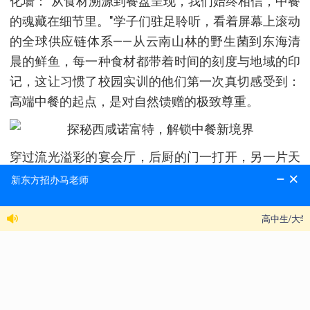
化墙："从食材溯源到餐盘呈现，我们始终相信，中餐
的魂藏在细节里。"学子们驻足聆听，看着屏幕上滚动
的全球供应链体系——从云南山林的野生菌到东海清
晨的鲜鱼，每一种食材都带着时间的刻度与地域的印
记，这让习惯了校园实训的他们第一次真切感受到：
高端中餐的起点，是对自然馈赠的极致尊重。
穿过流光溢彩的宴会厅，后厨的门一打开，另一片天
地豁然展开。明档厨房里，主厨正专注地处理一条东
星斑，刀刃与鱼肉接触的瞬间，精准得如同外科手
术；冷菜间里，师傅用镊子调整着盘饰的花瓣角度，
每一片都要与瓷盘的弧线严丝合缝。"看这道'云雾黄
山'，"主厨拿起喷壶轻扫干冰，白雾袅袅中露出山形
的豆腐雕刻，"中餐的创新，是让传统味型穿上时代的
外衣。"学子们屏息记录，有人悄悄用手机拍下油温计