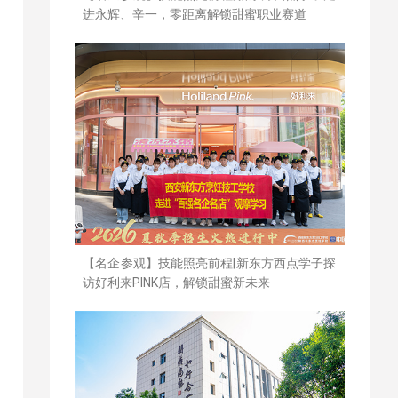
进永辉、辛一，零距离解锁甜蜜职业赛道
【名企参观】技能照亮前程|新东方西点学子探
访好利来PINK店，解锁甜蜜新未来