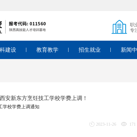
职
专
科建设
教育教学
招生就业
新闻
式烹调
课堂风采
招生简章
教学教
式面点
教育专利
入学须知
德育教
式烹调
技能考证
学费标准
通知公
西安新东方烹饪技工学校学费上调！
店管理
入学答疑
行业动
工学校学费上调通知
儿教育
线上报名
2023-11-26
171
象设计
就业动态