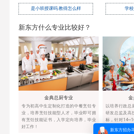
是小班授课吗.教得怎么样
学校
新东方什么专业比较好？
金典总厨专业
金
专为初高中生定制化打造的中餐烹饪专
以培养行政总
业，培养烹饪技能型人才，毕业即可拥
研发总监及高
有烹饪技能证书，入学定向培养，毕业
标，针对14~
好工作！
发展的人群。