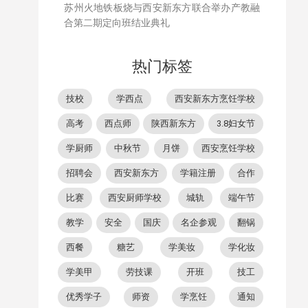
苏州火地铁板烧与西安新东方联合举办产教融
合第二期定向班结业典礼
热门标签
技校
学西点
西安新东方烹饪学校
高考
西点师
陕西新东方
3.8妇女节
学厨师
中秋节
月饼
西安烹饪学校
招聘会
西安新东方
学籍注册
合作
比赛
西安厨师学校
城轨
端午节
教学
安全
国庆
名企参观
翻锅
西餐
糖艺
学美妆
学化妆
学美甲
劳技课
开班
技工
优秀学子
师资
学烹饪
通知