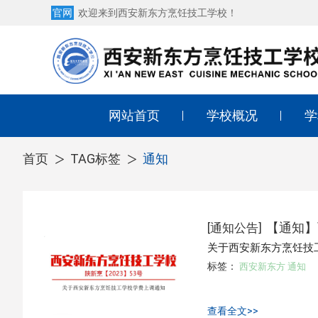
官网
欢迎来到西安新东方烹饪技工学校！
网站首页
学校概况
学
学校简介
中
首页
TAG标签
通知
学校荣誉
西
学校环境
西
[
通知公告
]
【通知】
师资团队
酒
关于西安新东方烹饪技
学校地址
幼
标签：
西安新东方
通知
形
查看全文>>