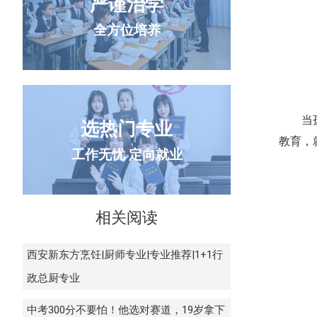
严谨治学
全方位培养
当
选热门专业
教育，
工作无忧 定向就业
相关阅读
西安新东方烹饪|厨师专业|专业推荐|1+1行
政总厨专业
中考300分不要怕！他选对赛道，19岁拿下