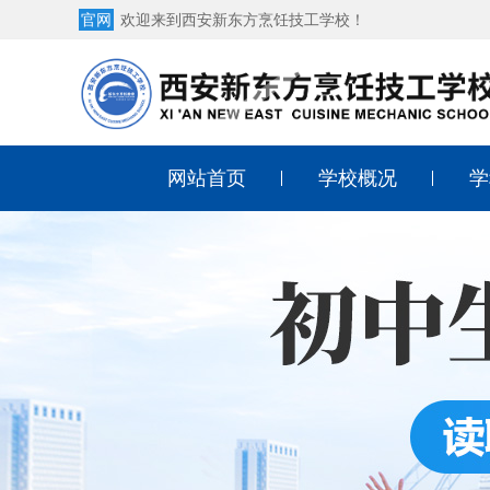
官网
欢迎来到西安新东方烹饪技工学校！
网站首页
学校概况
学
学校简介
中
学校荣誉
西
学校环境
西
师资团队
酒
学校地址
幼
形