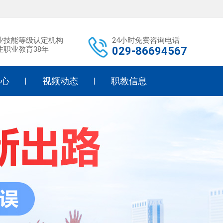
业技能等级认定机构
24小时免费咨询电话
注职业教育38年
029-86694567
中心
视频动态
职教信息
研
学校活动
职教政策
育
标准教学
职教升学
告
职教政策
中职学校
态
媒体聚焦
幼师幼教
护理教学
形象设计