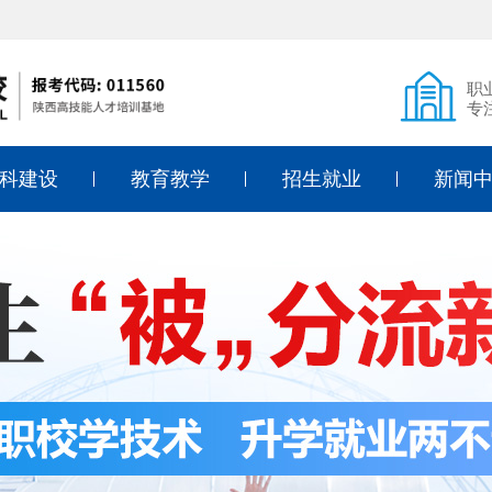
职
专
科建设
教育教学
招生就业
新闻
式烹调
课堂风采
招生简章
教学教
式面点
教育专利
入学须知
德育教
式烹调
技能考证
学费标准
通知公
店管理
入学答疑
行业动
儿教育
线上报名
象设计
就业动态