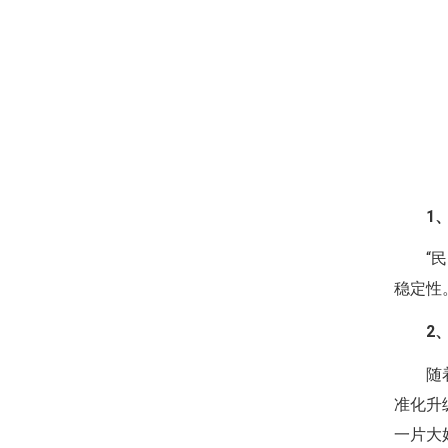
1
“
稳定性
2
随
准化升
一片大