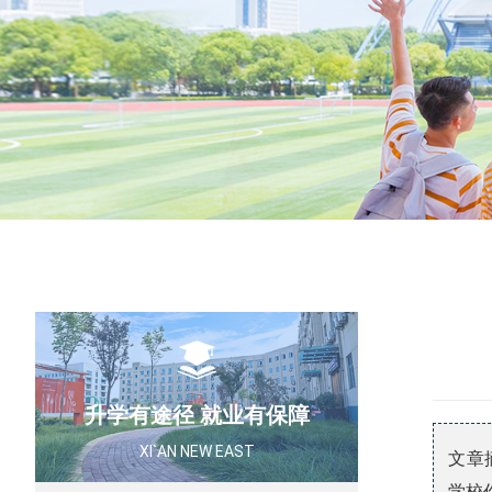
高
健
升学有途径 就业有保障
XI`AN NEW EAST
文章
学校