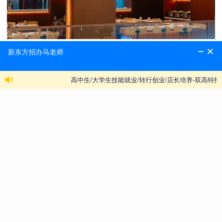
品牌门店采用复古工业风与老街元素的创意设计，开
放式铁板操作台成为核心场景，厨师以刀铲为道具，
现场展示食材抛接、火焰表演等精湛技艺，让烹饪过
程成为流动的美食秀。凭借标准化的运营体系、严苛
的食材管控和创新的产品研发，火地铁板烧已成为商
务宴请、情侣约会、家庭聚餐的优选品牌，旗下门店
持续保持高人气运营态势，行业影响力稳步提升。
二、新东方烹饪学校专属招聘要求
（一）核心岗位
铁板烧厨师助理：协助主厨完成食材处理、菜品制作
及操作台维护，作为储备人才重点培养