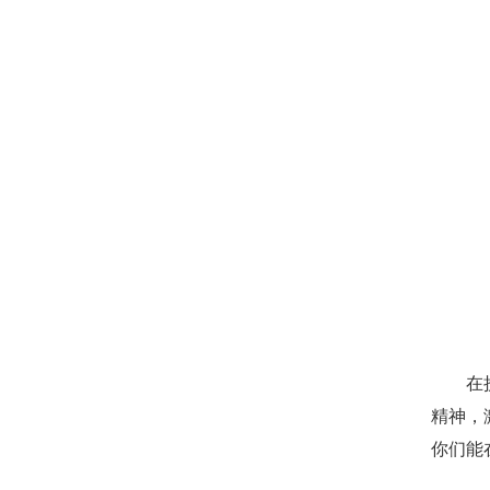
在
精神，
你们能