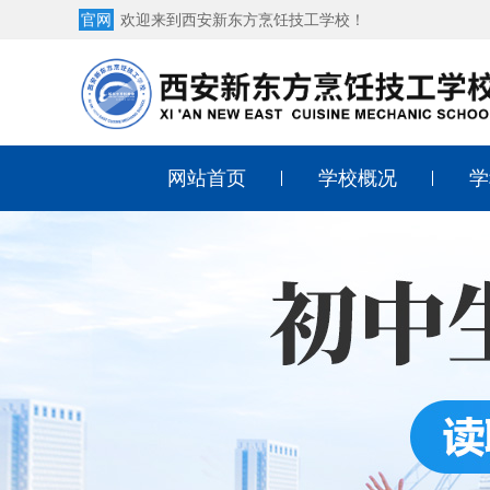
官网
欢迎来到西安新东方烹饪技工学校！
网站首页
学校概况
学
学校简介
中
学校荣誉
西
学校环境
西
师资团队
酒
学校地址
幼
形