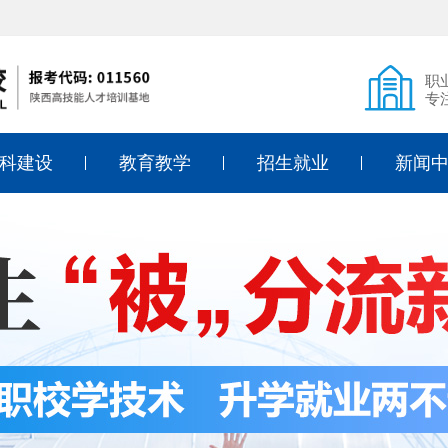
职
专
科建设
教育教学
招生就业
新闻
式烹调
课堂风采
招生简章
教学教
式面点
教育专利
入学须知
德育教
式烹调
技能考证
学费标准
通知公
店管理
入学答疑
行业动
儿教育
线上报名
象设计
就业动态