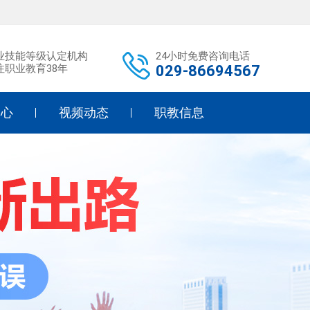
业技能等级认定机构
24小时免费咨询电话
注职业教育38年
029-86694567
中心
视频动态
职教信息
研
学校活动
职教政策
育
标准教学
职教升学
告
职教政策
中职学校
态
媒体聚焦
幼师幼教
护理教学
形象设计