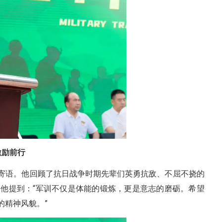
激励前行
寄语。他回顾了抗日战争时期先辈们英勇抗敌、不屈不挠的
他提到：“军训不仅是体能的锻炼，更是意志的磨砺。希望
的精神风貌。”