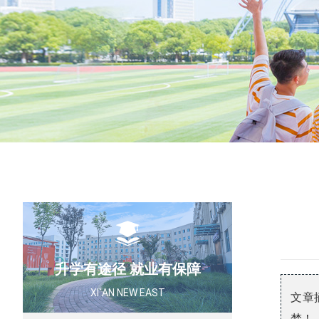
高
健
升学有途径 就业有保障
XI`AN NEW EAST
文章
梦！