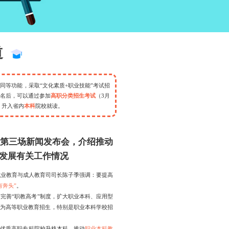
轨道交通
道
等功能，采取“文化素质+职业技能”考试招
名后，可以通过参加
高职分类招生考试
（3月
，升入省内
本科
院校就读。
2022年
系列第三场新闻发布会，介绍推动
发展有关工作情况
职业教育与成人教育司司长陈子季强调：要提高
有奔头”
。
完善“职教高考”制度，扩大职业本科、应用型
为高等职业教育招生，特别是职业本科学校招
家优质高职专科院校升格本科，推动
职业本科教