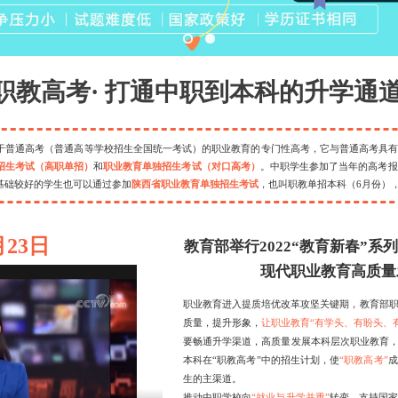
铁乘务
招聘信息
康护理
职教高考· 打通中职到本科的升学通
于普通高考（普通高等学校招生全国统一考试）的职业教育的专门性高考，它与普通高考具有同
招生考试（高职单招）
和
职业教育单独招生考试（对口高考）
。中职学生参加了当年的高考报
基础较好的学生也可以通过参加
陕西省职业教育单独招生考试
，也叫职教单招本科（6月份）
月23日
教育部举行2022“教育新春”
现代职业教育高质量
职业教育进入提质培优改革攻坚关键期，教育部
质量，提升形象，
让职业教育“有学头、有盼头、
要畅通升学渠道，高质量发展本科层次职业教育，
本科在“职教高考”中的招生计划，使
“职教高考”
成
生的主渠道。
推动中职学校向
“就业与升学并重”
转变，支持国