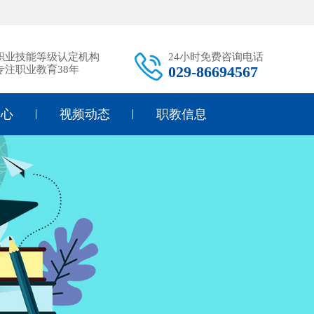
职业技能等级认定机构
24小时免费咨询电话
029-86694567
专注职业教育38年
中心
视频动态
职教信息
研
学校活动
职教政策
育
标准教学
职教升学
告
职教政策
中职学校
态
媒体聚焦
幼师幼教
护理教学
形象设计