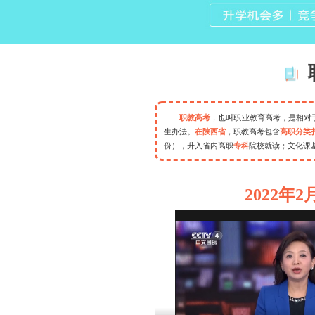
高
健
职教高考
，也叫职业教育高考，是相对
生办法。
在陕西省
，职教高考包含
高职分类
份），升入省内高职
专科
院校就读；文化课
2022年2
职业教育高质量发展的意见》
成部分，肩负着培养多样化人才、传承技术技
义现代化国家新征程中，
职业教育前途广阔、
业教育体系基本建成，技能型社会建设全面推
本科教育招生规模不低于高等职业教育招生规
。
加快建立“职教高考”制度，完善“文化素质