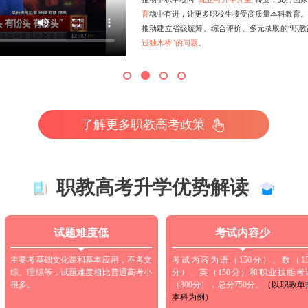
育
稳中有进，让更多职校生接受高质量本科教育。
推动建立省级统筹、综合评价、多元录取的“职教
过独木桥”的问题
。
了解更多职教高考政策
职教高考升学优势解读
试题难度低
考试内容少
主要考基础文化课和基本应用，不考文
考试内容为语（150分）、数（15
综、理综等，试题难度相比普通高考小
分）、英（150分）和职业技能考
很多。
（300分），总分750分。
（以职教单
本科为例）