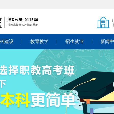
科建设
教育教学
招生就业
新闻
式烹调
课堂风采
招生简章
教学教
式面点
教育专利
入学须知
德育教
式烹调
技能考证
学费标准
通知公
店管理
入学答疑
行业动
儿教育
线上报名
象设计
就业动态