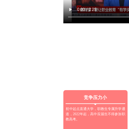
平公正。
竞争压力小
初中起点直通大学，职教生专属升学通
道，2022年起，高中应届生不得参加职
教高考。