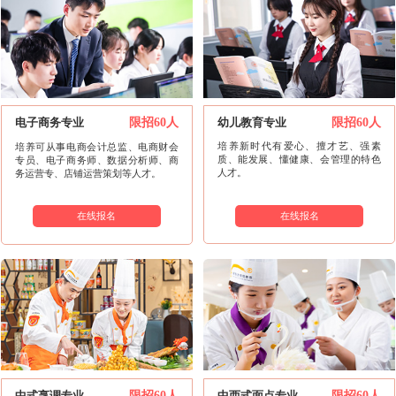
幼儿教育专业
限招60人
电子商务专业
限招60人
培养新时代有爱心、擅才艺、强素
培养可从事电商会计总监、电商财会
质、能发展、懂健康、会管理的特色
专员、电子商务师、数据分析师、商
人才。
务运营专、店铺运营策划等人才。
在线报名
在线报名
中式烹调专业
限招60人
中西式面点专业
限招60人